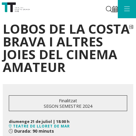
Cerca
LOBOS DE LA COSTA
C
BRAVA I ALTRES
JOIES DEL CINEMA
AMATEUR
Finalitzat
SEGON SEMESTRE 2024
diumenge 21 de juliol
|
18:00 h
TEATRE DE LLORET DE MAR
Durada:
90 minuts