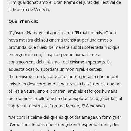
Film guardonat amb el Gran Premi del Jurat del Festival de
la Mostra de Venècia.
Què n’han dit:
“Ryûsuke Hamaguchi aporta amb “El mal no existe” una
nova mostra del seu cinema transitat per una emoció
profunda, que flueix de manera subtil i soterrada fins que
emergeix de cop, i inspirat per un humanisme a
contracorrent del nihilisme i del cinisme imperants. En
aquesta ocasió, abordant un món rural, exerceix
l’humanisme amb la convicció contemporània que no pot
existir en desacord amb la naturalesa i així, doncs, que no
té res a veure, sinó el contrari, amb els esforços humans
per dominar-la: allò que ha dut a explotar-la, agredir-la i, al
capdavall, destruir-la.” (Imma Merino,
El Punt Avui
)
“De com la calma del que és quotidià amaga un formiguer
d’emocions ferides que emergeixen inesperadament, des