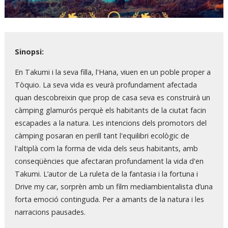
Diapositiva 1 de 1
Sinopsi:
En Takumi i la seva filla, l'Hana, viuen en un poble proper a
Tòquio. La seva vida es veurà profundament afectada
quan descobreixin que prop de casa seva es construirà un
càmping glamurós perquè els habitants de la ciutat facin
escapades a la natura. Les intencions dels promotors del
càmping posaran en perill tant l'equilibri ecològic de
l'altiplà com la forma de vida dels seus habitants, amb
conseqüències que afectaran profundament la vida d'en
Takumi.
L’autor de La ruleta de la fantasia i la fortuna i
Drive my car, sorprèn amb un film mediambientalista d’una
forta emoció continguda. Per a amants de la natura i les
narracions pausades.