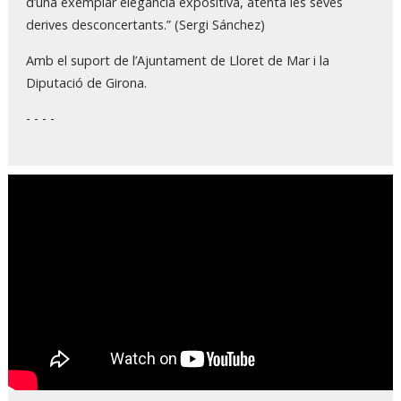
d’una exemplar elegància expositiva, atenta les seves
derives desconcertants.” (Sergi Sánchez)
Amb el suport de l’Ajuntament de Lloret de Mar i la
Diputació de Girona.
- - - -