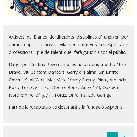
Diapositiva 1 de 1
Artistes de Blanes de diferents disciplines s' uneixen per
primer cop a la nostra vila per oferir-vos un espectacle
professional i ple de talent que farà gaudir a tot el públic.
Dirigit per Cristina Pozo i amb les actuacions tribut a Nino
Bravo, Viu Cantant Dancers, Gerry di Palma, Sin Límite
Covers, Skoll Wolf, Mar Mas, Scardy Family, Pina , Amanda
Pozo, Ecstazy- Trap, Doctor Rous, Ángel173, Ouzdem,
Northem Relief, Jay P, Toruz, DPraims, Edu Garriga.
Part de la recaptació es destinarà a la fundació Aspronis.