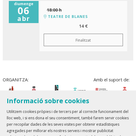
diumenge
06
18:00 h
TEATRE DE BLANES
abr
14 €
Finalitzat
ORGANITZA:
Amb el suport de:
Informació sobre cookies
Utilitzem cookies pròpies i de tercers per al correcte funcionament del
lloc web, i si ens dona el seu consentiment, també farem servir cookies
Teatre Lloret de Mar
| T 972 361 835
per recopilar dades de les seves visites per obtenir estadístiques
Teatre de Blanes
| T 972 358 473
agregades per millorar els nostres serveis i mostrar publicitat