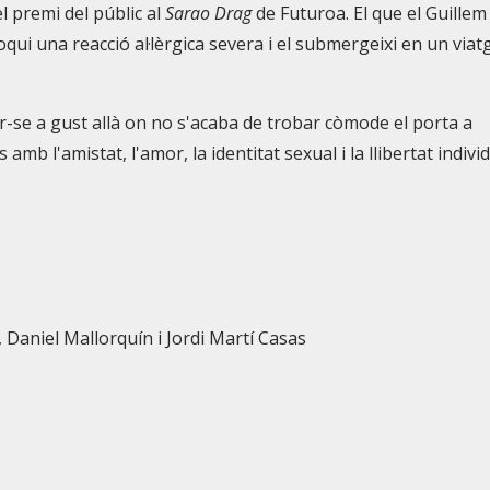
l premi del públic al
Sarao Drag
de Futuroa. El que el Guillem
oqui una reacció al·lèrgica severa i el submergeixi en un viat
ir-se a gust allà on no s'acaba de trobar còmode el porta a
 amb l'amistat, l'amor, la identitat sexual i la llibertat individ
 Daniel Mallorquín i Jordi Martí Casas