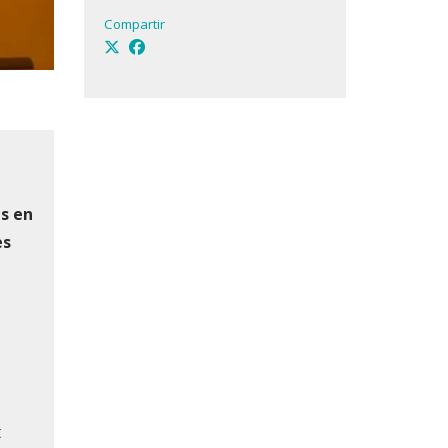
Compartir
es en
es
t