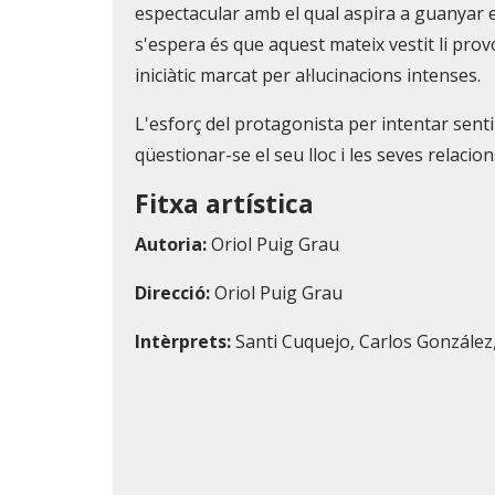
espectacular amb el qual aspira a guanyar e
s'espera és que aquest mateix vestit li prov
iniciàtic marcat per al·lucinacions intenses.
L'esforç del protagonista per intentar sent
qüestionar-se el seu lloc i les seves relacions
Fitxa artística
Autoria:
Oriol Puig Grau
Direcció:
Oriol Puig Grau
Intèrprets:
Santi Cuquejo, Carlos González,