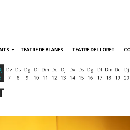
ENTS
TEATRE DE BLANES
TEATRE DE LLORET
C
Dj
Dv
Ds
Dg
Dl
Dm
Dc
Dj
Dv
Ds
Dg
Dl
Dm
Dc
Dj
6
7
8
9
10
11
12
13
14
15
16
17
18
19
20
T