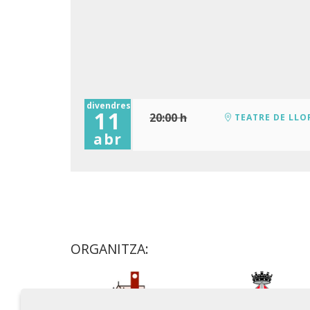
divendres
11
20:00 h
TEATRE DE LLO
abr
ORGANITZA: