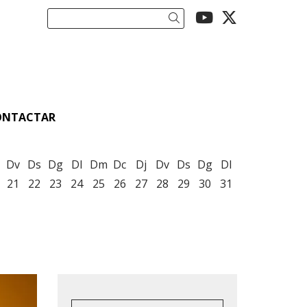
Link a youtu
Link a twi
Cercar
ONTACTAR
Dv
Ds
Dg
Dl
Dm
Dc
Dj
Dv
Ds
Dg
Dl
21
22
23
24
25
26
27
28
29
30
31