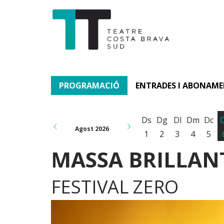
PROGRAMACIÓ
ENTRADES I ABONAM
Ds
Dg
Dl
Dm
Dc
Agost 2026
1
2
3
4
5
MASSA BRILLAN
FESTIVAL ZERO