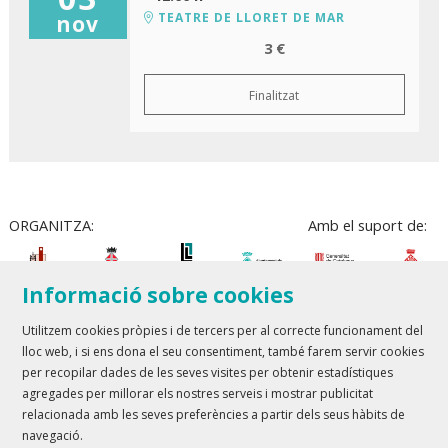
TEATRE DE LLORET DE MAR
nov
3 €
Finalitzat
ORGANITZA:
Amb el suport de:
Informació sobre cookies
Utilitzem cookies pròpies i de tercers per al correcte funcionament del
lloc web, i si ens dona el seu consentiment, també farem servir cookies
Teatre Lloret de Mar
| T 972 361 835
per recopilar dades de les seves visites per obtenir estadístiques
Teatre de Blanes
| T 972 358 473
agregades per millorar els nostres serveis i mostrar publicitat
relacionada amb les seves preferències a partir dels seus hàbits de
Sitemap
Avís Legal
Ús de Cookies
Contactar
navegació.