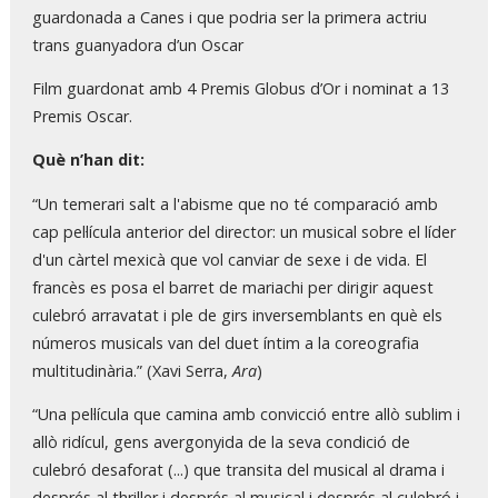
guardonada a Canes i que podria ser la primera actriu
trans guanyadora d’un Oscar
Film guardonat amb 4 Premis Globus d’Or i nominat a 13
Premis Oscar.
Què n’han dit:
“Un temerari salt a l'abisme que no té comparació amb
cap pel·lícula anterior del director: un musical sobre el líder
d'un càrtel mexicà que vol canviar de sexe i de vida. El
francès es posa el barret de mariachi per dirigir aquest
culebró arravatat i ple de girs inversemblants en què els
números musicals van del duet íntim a la coreografia
multitudinària.” (Xavi Serra,
Ara
)
“Una pel·lícula que camina amb convicció entre allò sublim i
allò ridícul, gens avergonyida de la seva condició de
culebró desaforat (...) que transita del musical al drama i
després al thriller i després al musical i després al culebró i