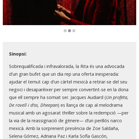
Diapositiva 2 de 3
Sinopsi:
Sobrequalificada i infravalorada, la Rita és una advocada
d'un gran bufet que un dia rep una oferta inesperada:
ajudar el temut cap d'un càrtel mexicà a retirar-se del seu
negoci i desaparèixer per sempre convertint-se en la dona
que ell sempre ha somiat ser.
Jacques Audiard (
Un profeta,
De rovell i d’os, Dheepan
) es llança de cap al melodrama
musical amb un agosarat thriller sobre la redempció —per
la via de la reassignació de gènere— d’un perillós narco
mexicà. Amb la sorprenent presència de Zoe Saldaña,
Selena Gómez, Adriana Paz i Karla Sofía Gascón,