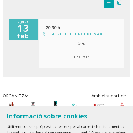
dijous
13
20:30 h
TEATRE DE LLORET DE MAR
feb
5 €
Finalitzat
ORGANITZA:
Amb el suport de:
Informació sobre cookies
Utilitzem cookies pròpies i de tercers per al correcte funcionament del
lloc web, i si ens dona el seu consentiment, també farem servir cookies