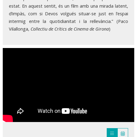
estat. En aquest sentit, és un film amb una mirada latent,
d’impàs, com si Devos volgués situar-se just en l’espai
intermig entre la quotidianitat i la rellevància.” (Paco
Vilallonga,
Col·lectiu de Crítics de Cinema de Girona
)