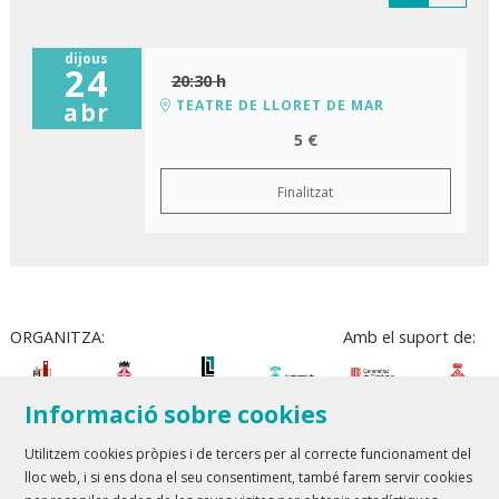
dijous
24
20:30 h
TEATRE DE LLORET DE MAR
abr
5 €
Finalitzat
ORGANITZA:
Amb el suport de:
Informació sobre cookies
Utilitzem cookies pròpies i de tercers per al correcte funcionament del
lloc web, i si ens dona el seu consentiment, també farem servir cookies
Teatre Lloret de Mar
| T 972 361 835