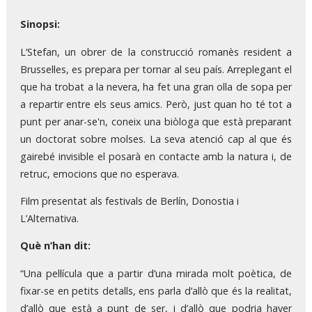
Sinopsi:
L’Stefan, un obrer de la construcció romanès resident a
Brussel·les, es prepara per tornar al seu país. Arreplegant el
que ha trobat a la nevera, ha fet una gran olla de sopa per
a repartir entre els seus amics. Però, just quan ho té tot a
punt per anar-se'n, coneix una biòloga que està preparant
un doctorat sobre molses. La seva atenció cap al que és
gairebé invisible el posarà en contacte amb la natura i, de
retruc, emocions que no esperava.
Film presentat als festivals de Berlín, Donostia i
L’Alternativa.
Què n’han dit:
“Una pel·lícula que a partir d’una mirada molt poètica, de
fixar-se en petits detalls, ens parla d’allò que és la realitat,
d’allò que està a punt de ser, i d’allò que podria haver