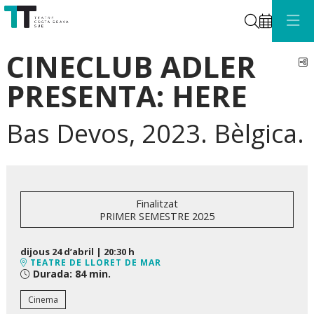
Cerca
CINECLUB ADLER
C
PRESENTA: HERE
Bas Devos, 2023. Bèlgica.
Finalitzat
PRIMER SEMESTRE 2025
dijous 24 d’abril
|
20:30 h
TEATRE DE LLORET DE MAR
Durada:
84 min.
Cinema