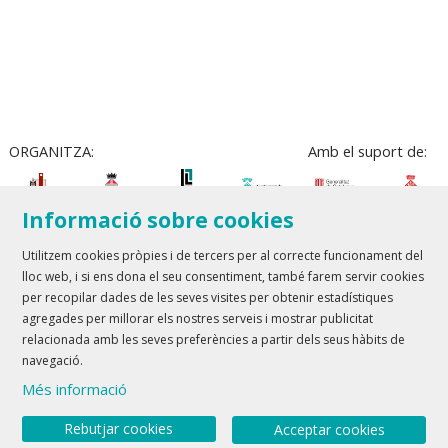
ORGANITZA:
Amb el suport de:
Informació sobre cookies
Utilitzem cookies pròpies i de tercers per al correcte funcionament del
lloc web, i si ens dona el seu consentiment, també farem servir cookies
Teatre Lloret de Mar
| T 972 361 835
per recopilar dades de les seves visites per obtenir estadístiques
Teatre de Blanes
| T 972 358 473
agregades per millorar els nostres serveis i mostrar publicitat
relacionada amb les seves preferències a partir dels seus hàbits de
Sitemap
Avís Legal
Ús de Cookies
Contactar
navegació.
Més informació
Link a youtube
Link a twitter
Rebutjar cookies
Acceptar cookies